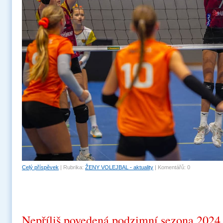
Celý příspěvek
|
Rubrika:
ŽENY VOLEJBAL - aktuality
|
Komentářů:
0
Nepříliš povedená podzimní sezona 2024