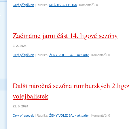
Celý příspěvek
|
Rubrika:
MLÁDEŽ ATLETIKA
|
Komentářů:
0
y
Začínáme jarní část 14. ligové sezóny
2. 2. 2024
Celý příspěvek
|
Rubrika:
ŽENY VOLEJBAL - aktuality
|
Komentářů:
0
Další náročná sezóna rumburských 2.ligo
volejbalistek
22. 5. 2024
Celý příspěvek
|
Rubrika:
ŽENY VOLEJBAL - aktuality
|
Komentářů:
0