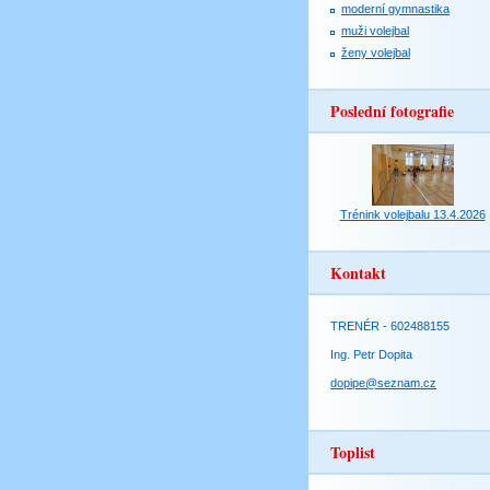
moderní gymnastika
muži volejbal
ženy volejbal
Poslední fotografie
Trénink volejbalu 13.4.2026
Kontakt
TRENÉR - 602488155
Ing. Petr Dopita
dopipe@seznam.cz
Toplist