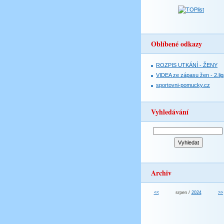
Oblíbené odkazy
ROZPIS UTKÁNÍ - ŽENY
VIDEA ze zápasu žen - 2.lig
sportovni-pomucky.cz
Vyhledávání
Archiv
<<
srpen /
2024
>>