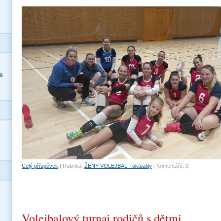
a
Celý příspěvek
|
Rubrika:
ŽENY VOLEJBAL - aktuality
|
Komentářů:
0
Volejbalový turnaj rodičů s dětmi