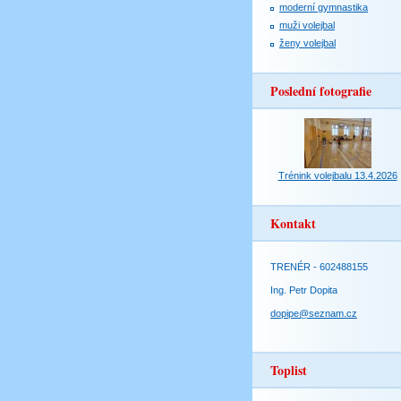
moderní gymnastika
muži volejbal
ženy volejbal
Poslední fotografie
Trénink volejbalu 13.4.2026
Kontakt
TRENÉR - 602488155
Ing. Petr Dopita
dopipe@seznam.cz
Toplist