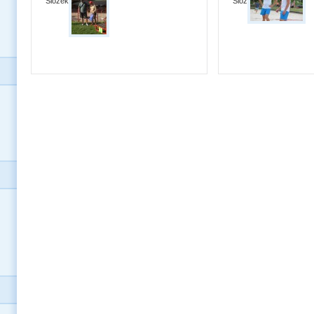
Složek:
0
Složek:
0
Datum:
15. 7. 2012
Datum:
25. 7. 2013
Fotografií:
14
Fotografií:
19
Složek:
0
Složek:
0