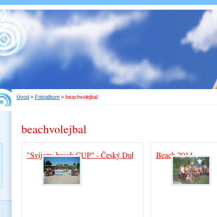
Úvod
»
Fotoalbum
»
beachvolejbal
beachvolejbal
"Svijany beach CUP" - Český Dub
Beach 2014