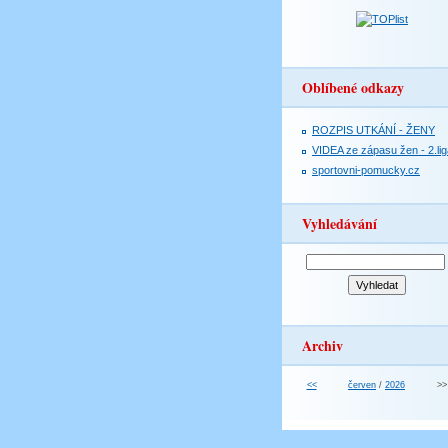
Oblíbené odkazy
ROZPIS UTKÁNÍ - ŽENY
VIDEA ze zápasu žen - 2.lig
sportovni-pomucky.cz
Vyhledávání
Archiv
<<
červen
/
2026
>>