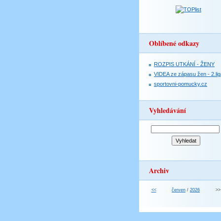
Oblíbené odkazy
ROZPIS UTKÁNÍ - ŽENY
VIDEA ze zápasu žen - 2.lig
sportovni-pomucky.cz
Vyhledávání
Archiv
<<
červen
/
2026
>>