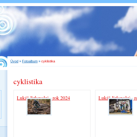
Úvod
»
Fotoalbum
»
cyklistika
cyklistika
Lukáš Jirkovský - rok 2024
Lukáš Jirkovský - 