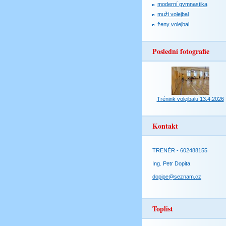
moderní gymnastika
muži volejbal
ženy volejbal
Poslední fotografie
Trénink volejbalu 13.4.2026
Kontakt
TRENÉR - 602488155
Ing. Petr Dopita
dopipe@seznam.cz
Toplist