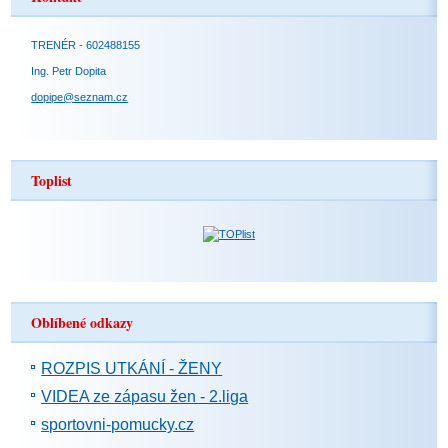
TRENÉR - 602488155
Ing. Petr Dopita
dopipe@seznam.cz
Toplist
Oblíbené odkazy
ROZPIS UTKÁNÍ - ŽENY
VIDEA ze zápasu žen - 2.liga
sportovni-pomucky.cz