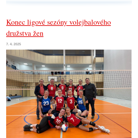
Konec ligové sezóny volejbalového
družstva žen
7. 4. 2025