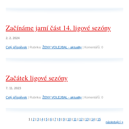
Začínáme jarní část 14. ligové sezóny
2. 2. 2024
Celý příspěvek
|
Rubrika:
ŽENY VOLEJBAL - aktuality
|
Komentářů:
0
Začátek ligové sezóny
7. 11. 2023
Celý příspěvek
|
Rubrika:
ŽENY VOLEJBAL - aktuality
|
Komentářů:
0
1
|
2
|
3
|
4
|
5
|
6
|
7
|
8
|
9
|
10
|
11
|
12
|
13
|
14
|
15
následující »