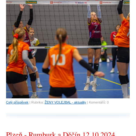
Celý příspěvek
|
Rubrika:
ŽENY VOLEJBAL - aktuality
|
Komentářů:
0
Plzeň - Rumburk a Děčín 12.10.2024