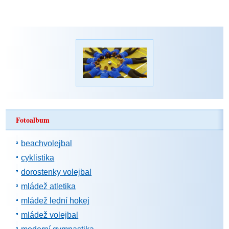
Fotoalbum
beachvolejbal
cyklistika
dorostenky volejbal
mládež atletika
mládež lední hokej
mládež volejbal