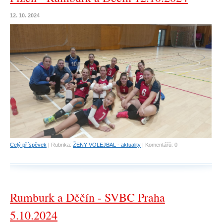
12. 10. 2024
Celý příspěvek
|
Rubrika:
ŽENY VOLEJBAL - aktuality
|
Komentářů:
0
Rumburk a Děčín - SVBC Praha
5.10.2024