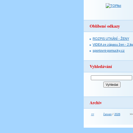
Oblíbené odkazy
ROZPIS UTKÁNÍ - ŽENY
VIDEA ze zápasu žen - 2.lig
sportovni-pomucky.cz
Vyhledávání
Archiv
<<
červen
/
2026
>>