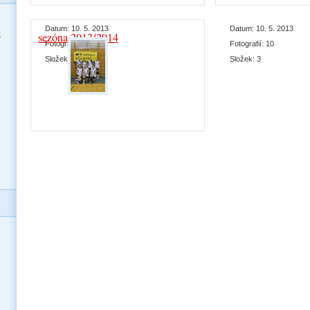
Datum:
10. 5. 2013
Datum:
10. 5. 2013
y
sezóna 2013/2014
Fotografií:
8
Fotografií:
10
Složek:
2
Složek:
3
Datum:
18. 11. 2013
Fotografií:
12
Složek:
1