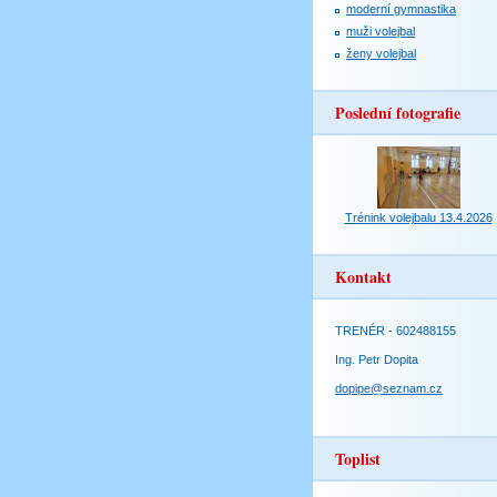
moderní gymnastika
muži volejbal
ženy volejbal
Poslední fotografie
Trénink volejbalu 13.4.2026
Kontakt
TRENÉR - 602488155
Ing. Petr Dopita
dopipe@seznam.cz
Toplist