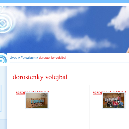
Úvod
»
Fotoalbum
»
dorostenky volejbal
dorostenky volejbal
sezóna 2011/2012
sezóna 2012/2013