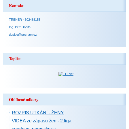
Kontakt
TRENÉR - 602488155
Ing. Petr Dopita
dopipe@seznam.cz
Toplist
Oblíbené odkazy
ROZPIS UTKÁNÍ - ŽENY
VIDEA ze zápasu žen - 2.liga
sportovni-pomucky.cz