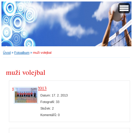
Úvod
»
Fotoalbum
»
muži volejbal
muži volejbal
sezóna 2012/2013
Datum:
17. 2. 2013
Fotografií:
33
Složek:
2
Komentářů:
0