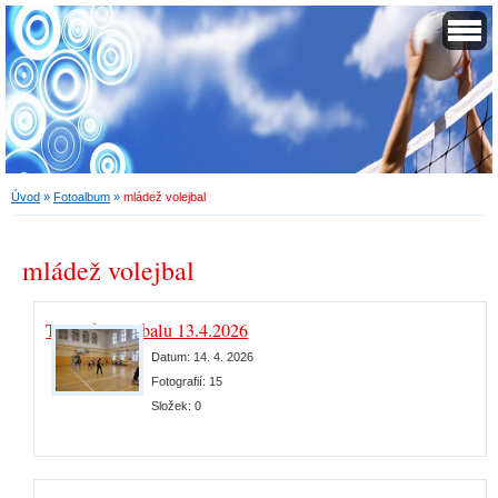
Úvod
»
Fotoalbum
»
mládež volejbal
mládež volejbal
Trénink volejbalu 13.4.2026
Datum:
14. 4. 2026
Fotografií:
15
Složek:
0