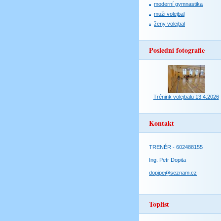
moderní gymnastika
muži volejbal
ženy volejbal
Poslední fotografie
Trénink volejbalu 13.4.2026
Kontakt
TRENÉR - 602488155
Ing. Petr Dopita
dopipe@seznam.cz
Toplist