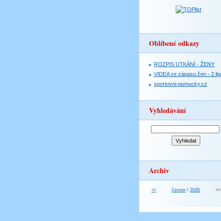
Oblíbené odkazy
ROZPIS UTKÁNÍ - ŽENY
VIDEA ze zápasu žen - 2.lig
sportovni-pomucky.cz
Vyhledávání
Archiv
<<
červen
/
2026
>>