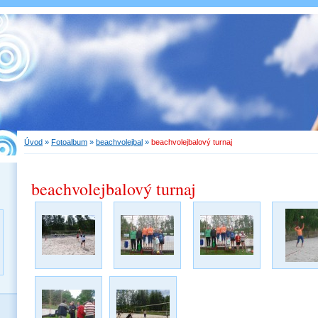
Úvod
»
Fotoalbum
»
beachvolejbal
»
beachvolejbalový turnaj
beachvolejbalový turnaj