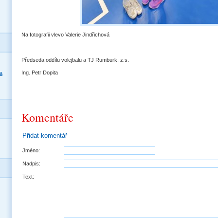
Na fotografii vlevo Valerie Jindřichová
Předseda oddílu volejbalu a TJ Rumburk, z.s.
Ing. Petr Dopita
a
Komentáře
Přidat komentář
Jméno:
Nadpis:
Text: