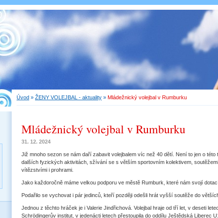
Úvod
»
ŽENY VOLEJBAL - aktuality
»
Mládežnický volejbal v Rumburku
Mládežnický volejbal v Rumburku
31. 12. 2024
Již mnoho sezon se nám daří zabavit volejbalem víc než 40 dětí. Není to jen o této 
dalších fyzických aktivitách, sžívání se s větším sportovním kolektivem, soutěžemi
vítězstvími i prohrami.
Jako každoročně máme velkou podporu ve městě Rumburk, které nám svojí dotací 
Podařilo se vychovat i pár jedinců, kteří později odešli hrát vyšší soutěže do většíc
Jednou z těchto hráček je i Valerie Jindřichová. Volejbal hraje od tří let, v deseti le
Schrödingerův institut, v jedenácti letech přestoupila do oddílu Ještědská Liberec 