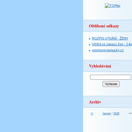
Oblíbené odkazy
ROZPIS UTKÁNÍ - ŽENY
VIDEA ze zápasu žen - 2.lig
sportovni-pomucky.cz
Vyhledávání
Archiv
<<
červen
/
2026
>>