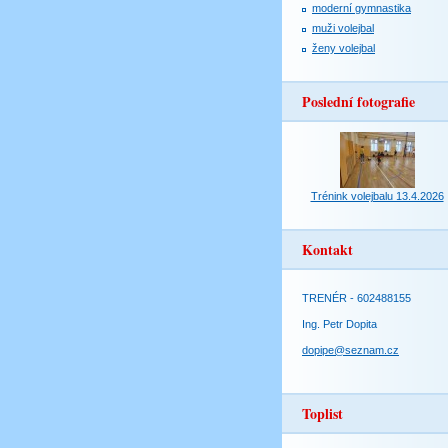
moderní gymnastika
muži volejbal
ženy volejbal
Poslední fotografie
Trénink volejbalu 13.4.2026
Kontakt
TRENÉR - 602488155
Ing. Petr Dopita
dopipe@seznam.cz
Toplist