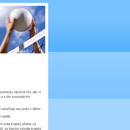
technicky náročné hře, ale i o
 a s tím souvisejícími
umožňuje tuto práci s dětmi.
h oddílů.
tech hrála krajský přebor za
U16, se kterým vyhrála krajský