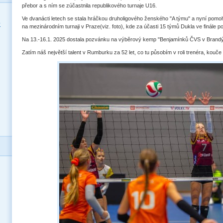
přebor a s ním se zúčastnila republikového turnaje U16.
Ve dvanácti letech se stala hráčkou druholigového ženského "A týmu" a nyní pomoh
y
na mezinárodním turnaji v Praze(viz. foto), kde za účasti 15 týmů Dukla ve finále 
Na 13.-16.1. 2025 dostala pozvánku na výběrový kemp "Benjamínků ČVS v Bran
Zatím náš největší talent v Rumburku za 52 let, co tu působím v roli trenéra, kou