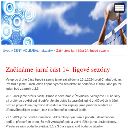
Úvod
»
ŽENY VOLEJBAL - aktuality
»
Začínáme jarní část 14. ligové sezóny
Začínáme jarní část 14. ligové sezóny
Vstup do druhé části ligové sezóny jsme začali doma 13.1.2024 proti Chabařovicím.
Přestože jsme u nich jeden zápas vyhráli, tentokrát se nedařilo a získali jsme pouze
jeden bod za prohru 2:3.
20.1.2024 jsme hráli s SVBC Praha v nové hale v Řevnicích. Vedli jsme 1:0 na sety
a i druhý se vyvíjel velmi dobře. Jenže došlo ke zranění jedné z klíčových hráček,
což se projevilo na psychice družstva a oba zápasy jsme prohráli. Nedařil se
především příjem podání, bez kterého nešlo bodově útočit.
27.1:2024 jsme hostili Domažlice. Velmi mladý tým nám z počátku dělal značné
potíže, především proto, že měl vynikající pole a velmi těžko jsme uhrávali body.
Přesto se nám podařilo zvítězit 3:1 a 3:0 a zapsat si 6 bodů do tabulky.