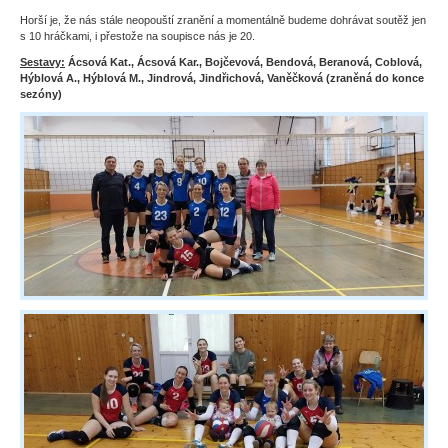
Horší je, že nás stále neopouští zranění a momentálně budeme dohrávat soutěž jen
s 10 hráčkami, i přestože na soupisce nás je 20.
Sestavy:
Ácsová Kat., Ácsová Kar., Bojčevová, Bendová, Beranová, Coblová,
Hýblová A., Hýblová M., Jindrová, Jindřichová, Vaněčková (zraněná do konce
sezóny)