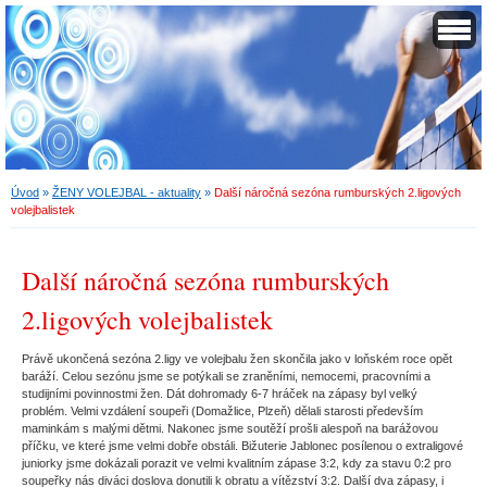
Úvod
»
ŽENY VOLEJBAL - aktuality
»
Další náročná sezóna rumburských 2.ligových
volejbalistek
Další náročná sezóna rumburských
2.ligových volejbalistek
Právě ukončená sezóna 2.ligy ve volejbalu žen skončila jako v loňském roce opět
baráží. Celou sezónu jsme se potýkali se zraněními, nemocemi, pracovními a
studijními povinnostmi žen. Dát dohromady 6-7 hráček na zápasy byl velký
problém. Velmi vzdálení soupeři (Domažlice, Plzeň) dělali starosti především
maminkám s malými dětmi. Nakonec jsme soutěží prošli alespoň na barážovou
příčku, ve které jsme velmi dobře obstáli. Bižuterie Jablonec posílenou o extraligové
juniorky jsme dokázali porazit ve velmi kvalitním zápase 3:2, kdy za stavu 0:2 pro
soupeřky nás diváci doslova donutili k obratu a vítězství 3:2. Další dva zápasy, i