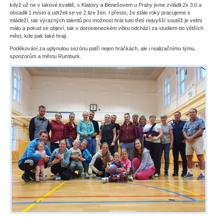
když už ne v takové kvalitě, s Klatovy a Benešovem u Prahy jsme zvládli 2x 3:0 a
obsadili 1.místo a udrželi se ve 2.lize žen. I přesto, že stále roky pracujeme s
mládeží, tak výrazných talentů pro možnost hrát tuto třetí nejvyšší soutěž je velmi
málo a pokud se objeví, tak v dorosteneckém věku odchází za studiem do větších
měst, kde pak také hrají.
Poděkování za uplynulou sezónu patří nejen hráčkách, ale i realizačnímu týmu,
sponzorům a městu Rumburk.