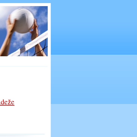
ádeže