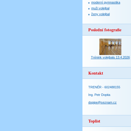
moderní gymnastika
muži volejbal
ženy volejbal
Poslední fotografie
Trénink volejbalu 13.4.2026
Kontakt
TRENÉR - 602488155
Ing. Petr Dopita
dopipe@seznam.cz
Toplist