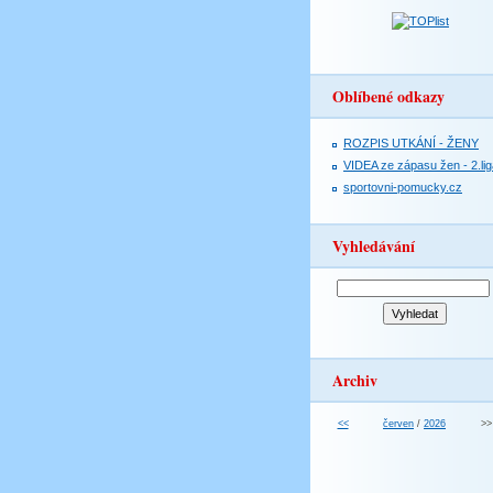
Oblíbené odkazy
ROZPIS UTKÁNÍ - ŽENY
VIDEA ze zápasu žen - 2.lig
sportovni-pomucky.cz
Vyhledávání
Archiv
<<
červen
/
2026
>>