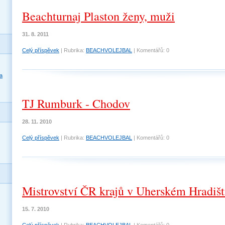
Beachturnaj Plaston ženy, muži
31. 8. 2011
Celý příspěvek
|
Rubrika:
BEACHVOLEJBAL
|
Komentářů:
0
a
TJ Rumburk - Chodov
28. 11. 2010
Celý příspěvek
|
Rubrika:
BEACHVOLEJBAL
|
Komentářů:
0
Mistrovství ČR krajů v Uherském Hradišt
15. 7. 2010