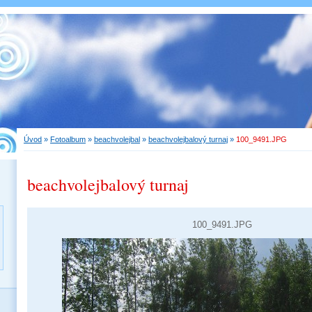
Úvod
»
Fotoalbum
»
beachvolejbal
»
beachvolejbalový turnaj
»
100_9491.JPG
beachvolejbalový turnaj
100_9491.JPG