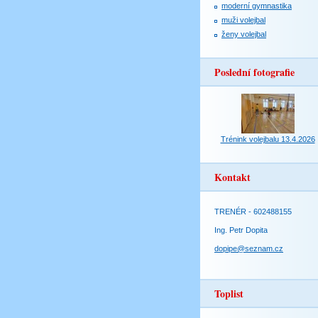
moderní gymnastika
muži volejbal
ženy volejbal
Poslední fotografie
Trénink volejbalu 13.4.2026
Kontakt
TRENÉR - 602488155
Ing. Petr Dopita
dopipe@seznam.cz
Toplist