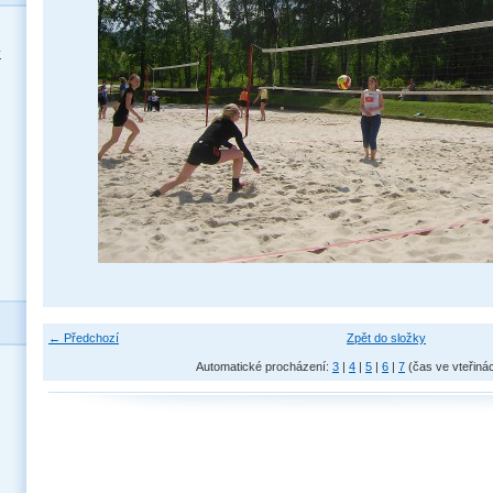
y
← Předchozí
Zpět do složky
Automatické procházení:
3
|
4
|
5
|
6
|
7
(čas ve vteřiná