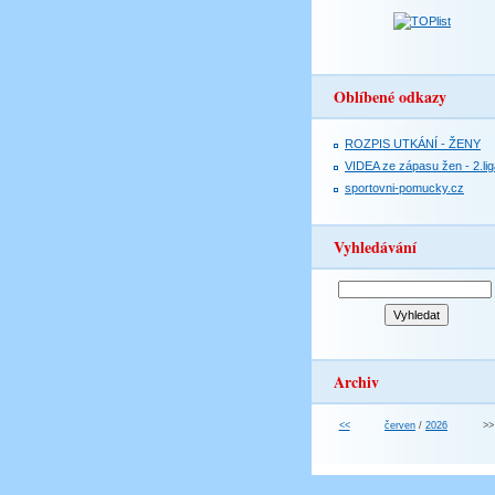
Oblíbené odkazy
ROZPIS UTKÁNÍ - ŽENY
VIDEA ze zápasu žen - 2.lig
sportovni-pomucky.cz
Vyhledávání
Archiv
<<
červen
/
2026
>>