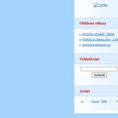
Oblíbené odkazy
ROZPIS UTKÁNÍ - ŽENY
VIDEA ze zápasu žen - 2.lig
sportovni-pomucky.cz
Vyhledávání
Archiv
<<
červen
/
2026
>>