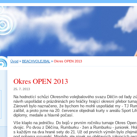
Úvod
»
BEACHVOLEJBAL
»
Okres OPEN 2013
Okres OPEN 2013
25. 7. 2013
Na hodnotící schůzi Okresního volejbalového svazu Děčín od řady z
návrh uspořádat o prázdninách pro hráčky hrající okresní přebor turna
Zároveň bylo naznačeno, že bychom ho mohli uspořádat my - TJ Ru
zalíbil, a proto jsme na 20. července objednali kurty v areálu Sport L
diplomy, medaile a hlavně počasí.
Vše klaplo na jedničku. Do bojů v prvním ročníku turnaje Okres Open
dvojic. Po dvou z Děčína, Rumburku - žen a Rumburku - juniorek. H
s každým na dva hrané sety do 21. Už od prvních výměn bylo zřejmé
pod nohama rozumějí. Mnohdy ale písek po obětavých zákrocích nez