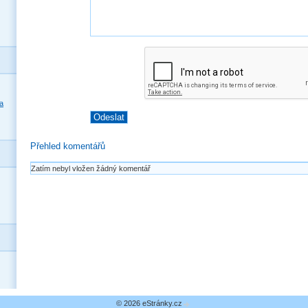
a
Přehled komentářů
Zatím nebyl vložen žádný komentář
© 2026 eStránky.cz