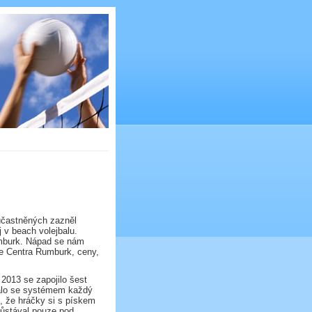
účastněných zazněl
j v beach volejbalu.
mburk. Nápad se nám
ife Centra Rumburk, ceny,
 2013 se zapojilo šest
rálo se systémem každý
, že hráčky si s pískem
ůstával pouze pod