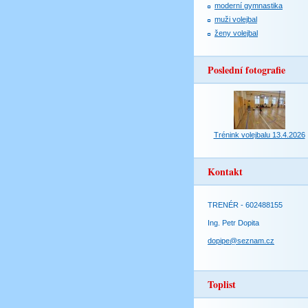
moderní gymnastika
muži volejbal
ženy volejbal
Poslední fotografie
Trénink volejbalu 13.4.2026
Kontakt
TRENÉR - 602488155
Ing. Petr Dopita
dopipe@seznam.cz
Toplist