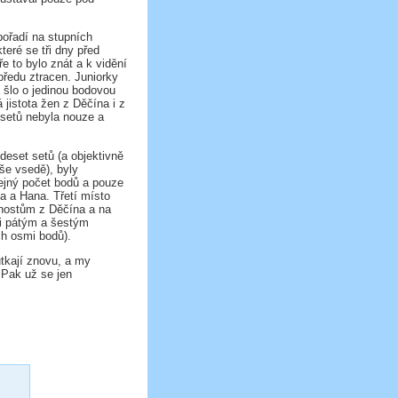
pořadí na stupních
teré se tři dny před
e to bylo znát a k vidění
předu ztracen. Juniorky
 šlo o jedinou bodovou
 jistota žen z Děčína i z
 setů nebyla nouze a
deset setů (a objektivně
še vsedě), byly
ejný počet bodů a pouze
na a Hana. Třetí místo
 hostům z Děčína a na
i pátým a šestým
ch osmi bodů).
utkají znovu, a my
 Pak už se jen