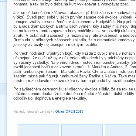
nohama, a tak ho bylo třeba na kurt vyklepávat a vysypávat zpět.
Jak se při konečném zúčtování ukázalo, již třetí zápas rozhodoval o 
y
vítězů. Svedl proti sobě v jejich prvním zápase obě dvojice juniorek, k
turnajem vrátily ze soustředění v Jablonném v Podještědí. Na jejich hř
byla řada dramatických a strhujících výměn, kdy žádný míč nebyl do
se na konec v tomto zápase o body podělily a jak se později ukázalo,
ztrátu. V ostatních zápasech již nezaváhaly, ale zkušenosti a úderová
Rumburku v některých zápasech zajistila, že o dramatické koncovky
juniorky zvítězily nejtěsnějším možným rozdílem.
Po třech hodinách urputných bojů, kdy každá z dvojic měla v nohách 
přiznejme, že další už by v některých případech byly odehrány nejspí
vyhlášeny výsledky. Na prvních dvou místech rumburské juniorky (st
rozdíl jedenácti bodů v celkovém skóre) - 1. Markéta a Andrea, 2. Ja
patří rumburským ženám - Markétě a Pavle. Čtvrté a páté místo pak
šestém místě pak figurují rumburské ženy Radka a Kačka. Také mez
místem rozhodovalo celkové skóre (v tomto případě byl rozdíl pouhý
Po závěrečném ceremoniálu si všechny dvojice slíbily, že za rok se 
můžeme jenom doufat, že se druhého ročníků zúčastní i další oddíly.
odpočívalo, doplňovala energie a tekutiny.
Náhledy fotografií ze složky
Okres OPEN 2013