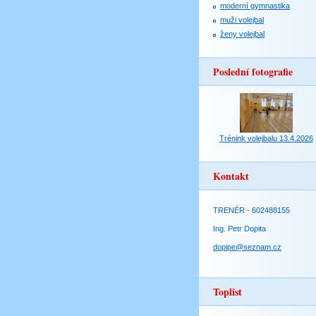
moderní gymnastika
muži volejbal
ženy volejbal
Poslední fotografie
Trénink volejbalu 13.4.2026
Kontakt
TRENÉR - 602488155
Ing. Petr Dopita
dopipe@seznam.cz
Toplist