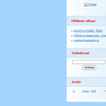
Oblíbené odkazy
ROZPIS UTKÁNÍ - ŽENY
VIDEA ze zápasu žen - 2.lig
sportovni-pomucky.cz
Vyhledávání
Archiv
<<
červen
/
2026
>>