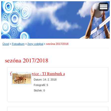
Úvod
»
Fotoalbum
»
ženy volejbal
»
sezóna 2017/2018
sezóna 2017/2018
České Budějovice - TJ Rumburk a Děčín
Datum:
14. 2. 2018
Fotografií:
5
Složek:
0