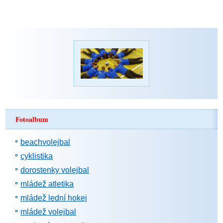
Fotoalbum
beachvolejbal
cyklistika
dorostenky volejbal
mládež atletika
mládež lední hokej
mládež volejbal