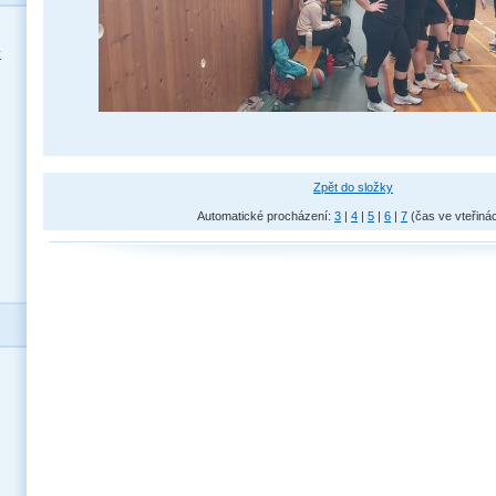
y
Zpět do složky
Automatické procházení:
3
|
4
|
5
|
6
|
7
(čas ve vteřiná