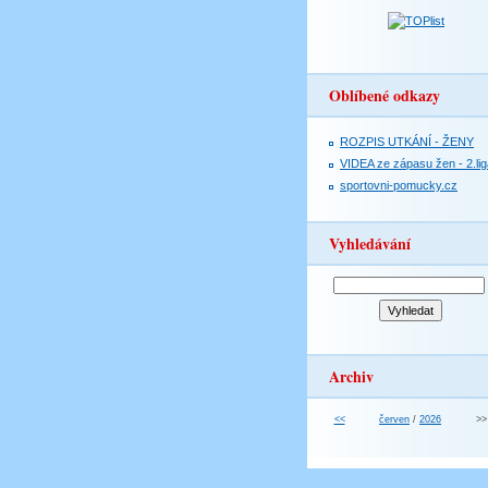
Oblíbené odkazy
ROZPIS UTKÁNÍ - ŽENY
VIDEA ze zápasu žen - 2.lig
sportovni-pomucky.cz
Vyhledávání
Archiv
<<
červen
/
2026
>>