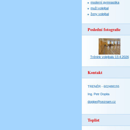
moderní gymnastika
muži volejbal
ženy volejbal
Poslední fotografie
Trénink volejbalu 13.4.2026
Kontakt
TRENÉR - 602488155
Ing. Petr Dopita
dopipe@seznam.cz
Toplist