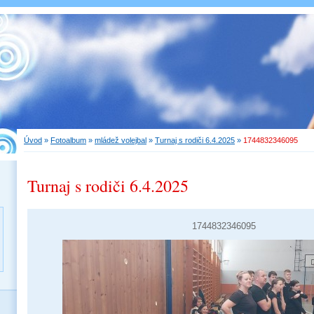
Úvod
»
Fotoalbum
»
mládež volejbal
»
Turnaj s rodiči 6.4.2025
»
1744832346095
Turnaj s rodiči 6.4.2025
1744832346095