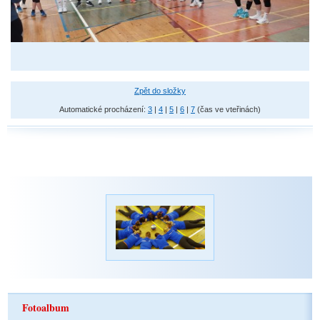
Zpět do složky
Automatické procházení:
3
|
4
|
5
|
6
|
7
(čas ve vteřinách)
Fotoalbum