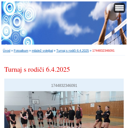
Úvod
»
Fotoalbum
»
mládež volejbal
»
Turnaj s rodiči 6.4.2025
»
1744832346091
Turnaj s rodiči 6.4.2025
1744832346091