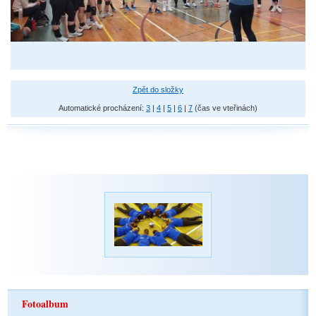
Zpět do složky
Automatické procházení:
3
|
4
|
5
|
6
|
7
(čas ve vteřinách)
Fotoalbum