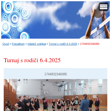
Úvod
»
Fotoalbum
»
mládež volejbal
»
Turnaj s rodiči 6.4.2025
»
1744832346085
Turnaj s rodiči 6.4.2025
1744832346085