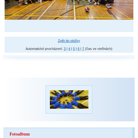
Zpět do složky
Automatické procházení:
3
|
4
|
5
|
6
|
7
(čas ve vteřinách)
Fotoalbum