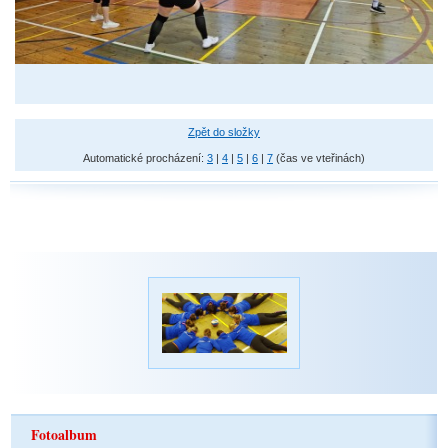
Zpět do složky
Automatické procházení:
3
|
4
|
5
|
6
|
7
(čas ve vteřinách)
Fotoalbum