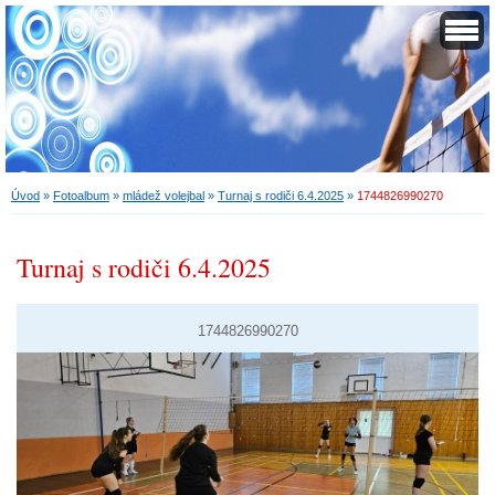
Úvod
»
Fotoalbum
»
mládež volejbal
»
Turnaj s rodiči 6.4.2025
»
1744826990270
Turnaj s rodiči 6.4.2025
1744826990270