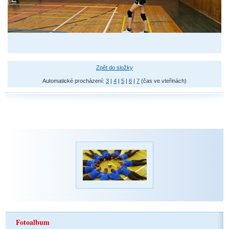
Zpět do složky
Automatické procházení:
3
|
4
|
5
|
6
|
7
(čas ve vteřinách)
Fotoalbum