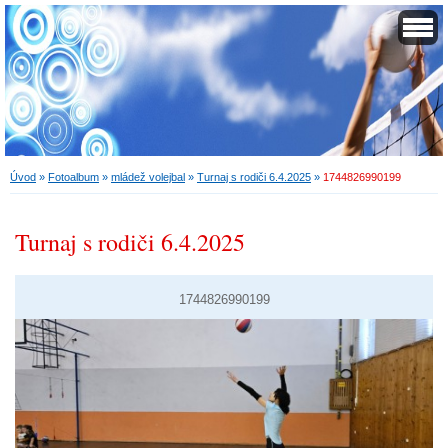
Úvod
»
Fotoalbum
»
mládež volejbal
»
Turnaj s rodiči 6.4.2025
»
1744826990199
Turnaj s rodiči 6.4.2025
1744826990199