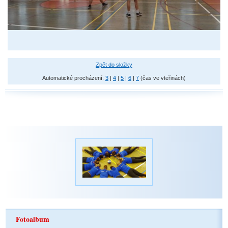
Zpět do složky
Automatické procházení:
3
|
4
|
5
|
6
|
7
(čas ve vteřinách)
Fotoalbum