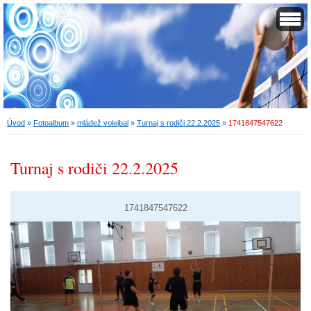
Úvod
»
Fotoalbum
»
mládež volejbal
»
Turnaj s rodiči 22.2.2025
»
1741847547622
Turnaj s rodiči 22.2.2025
1741847547622