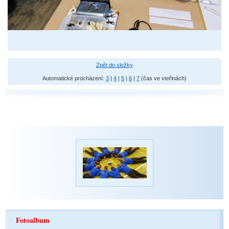
Zpět do složky
Automatické procházení:
3
|
4
|
5
|
6
|
7
(čas ve vteřinách)
Fotoalbum