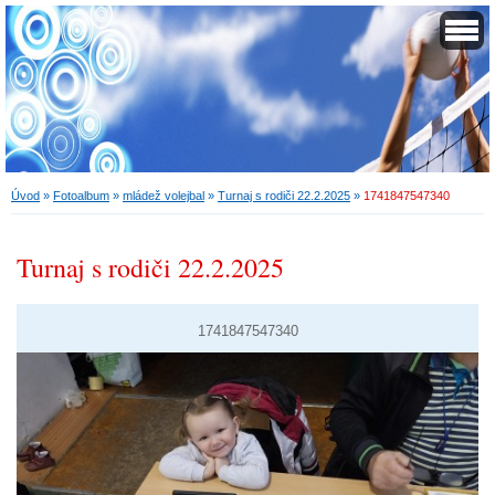
Úvod
»
Fotoalbum
»
mládež volejbal
»
Turnaj s rodiči 22.2.2025
»
1741847547340
Turnaj s rodiči 22.2.2025
1741847547340