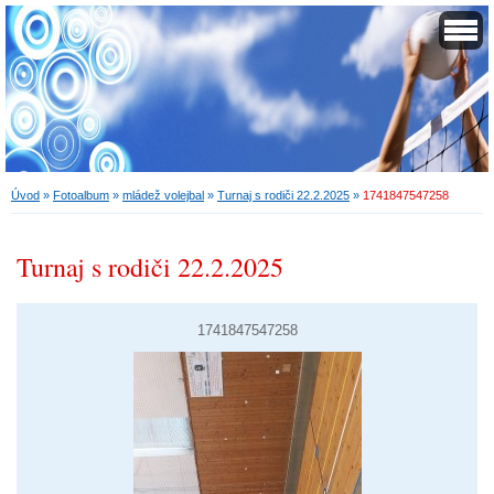
Úvod
»
Fotoalbum
»
mládež volejbal
»
Turnaj s rodiči 22.2.2025
»
1741847547258
Turnaj s rodiči 22.2.2025
1741847547258