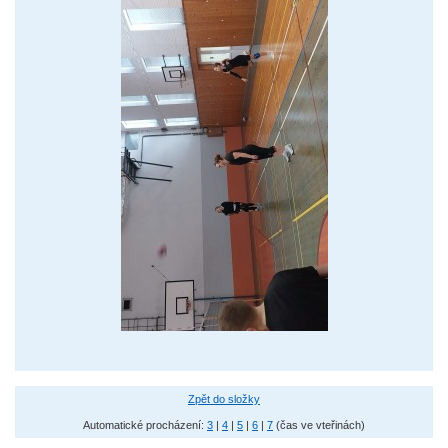
Zpět do složky
Automatické procházení:
3
|
4
|
5
|
6
|
7
(čas ve vteřinách)