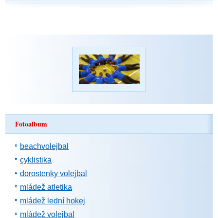
Fotoalbum
beachvolejbal
cyklistika
dorostenky volejbal
mládež atletika
mládež lední hokej
mládež volejbal