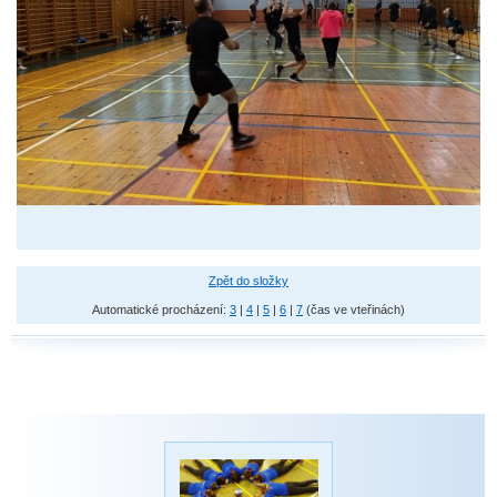
Zpět do složky
Automatické procházení:
3
|
4
|
5
|
6
|
7
(čas ve vteřinách)