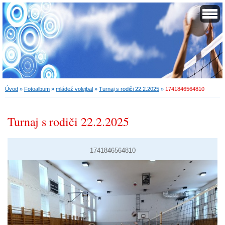
Úvod
»
Fotoalbum
»
mládež volejbal
»
Turnaj s rodiči 22.2.2025
»
1741846564810
Turnaj s rodiči 22.2.2025
1741846564810