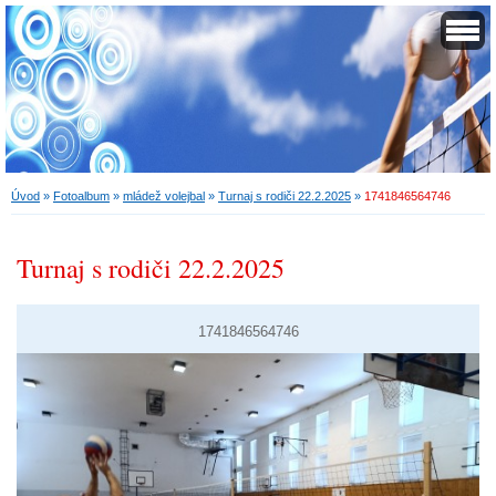
Úvod
»
Fotoalbum
»
mládež volejbal
»
Turnaj s rodiči 22.2.2025
»
1741846564746
Turnaj s rodiči 22.2.2025
1741846564746