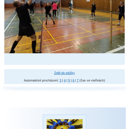
Zpět do složky
Automatické procházení:
3
|
4
|
5
|
6
|
7
(čas ve vteřinách)