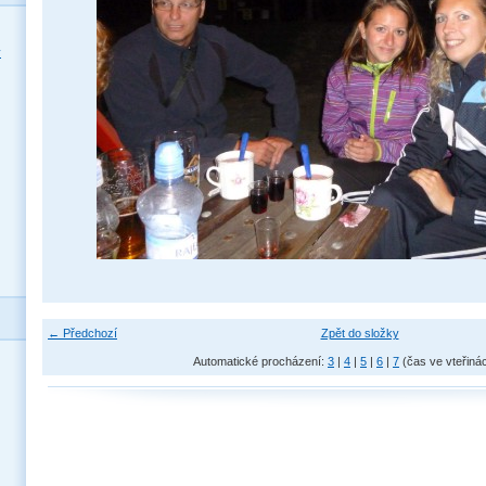
y
← Předchozí
Zpět do složky
Automatické procházení:
3
|
4
|
5
|
6
|
7
(čas ve vteřiná