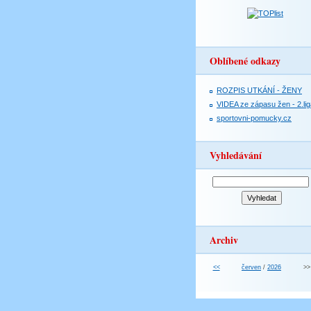
Oblíbené odkazy
ROZPIS UTKÁNÍ - ŽENY
VIDEA ze zápasu žen - 2.lig
sportovni-pomucky.cz
Vyhledávání
Archiv
<<
červen
/
2026
>>