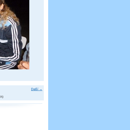
Další →
ch)