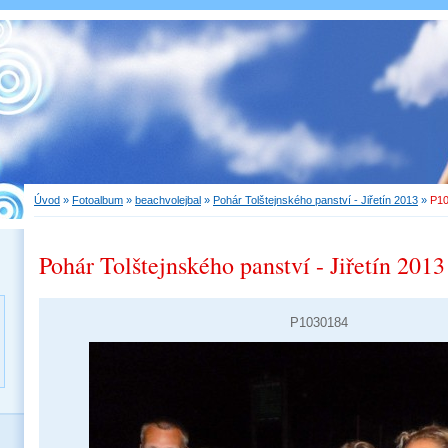
Úvod
»
Fotoalbum
»
beachvolejbal
»
Pohár Tolštejnského panství - Jiřetín 2013
»
P1
Pohár Tolštejnského panství - Jiřetín 2013
P1030184