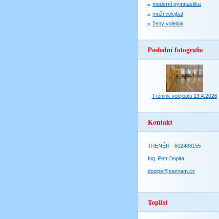
moderní gymnastika
muži volejbal
ženy volejbal
Poslední fotografie
Trénink volejbalu 13.4.2026
Kontakt
TRENÉR - 602488155
Ing. Petr Dopita
dopipe@seznam.cz
Toplist