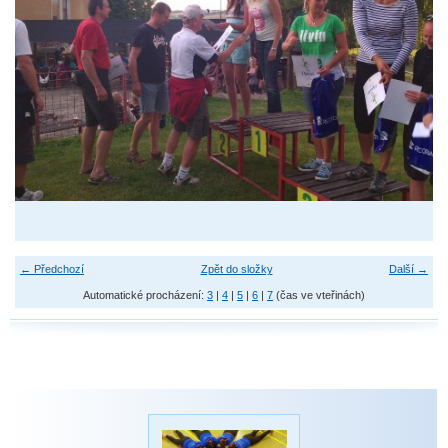
← Předchozí
Zpět do složky
Další →
Automatické procházení:
3
|
4
|
5
|
6
|
7
(čas ve vteřinách)