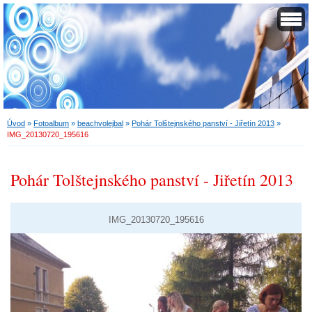
Úvod
»
Fotoalbum
»
beachvolejbal
»
Pohár Tolštejnského panství - Jiřetín 2013
»
IMG_20130720_195616
Pohár Tolštejnského panství - Jiřetín 2013
IMG_20130720_195616