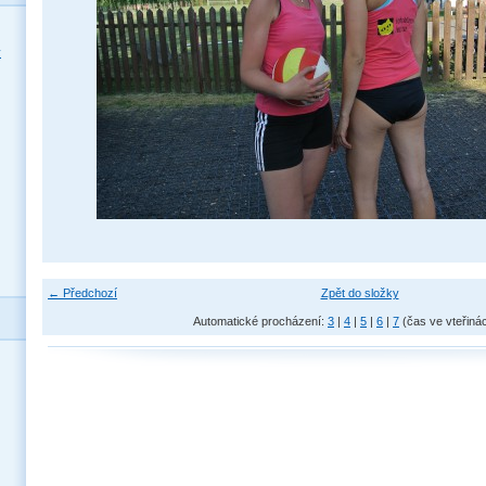
y
← Předchozí
Zpět do složky
Automatické procházení:
3
|
4
|
5
|
6
|
7
(čas ve vteřiná