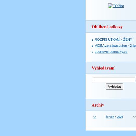
Oblíbené odkazy
ROZPIS UTKÁNÍ - ŽENY
VIDEA ze zápasu žen - 2.lig
sportovni-pomucky.cz
Vyhledávání
Archiv
<<
červen
/
2026
>>