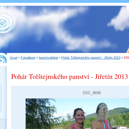
Úvod
»
Fotoalbum
»
beachvolejbal
»
Pohár Tolštejnského panství - Jiřetín 2013
»
DS
Pohár Tolštejnského panství - Jiřetín 2013
DSC_8698