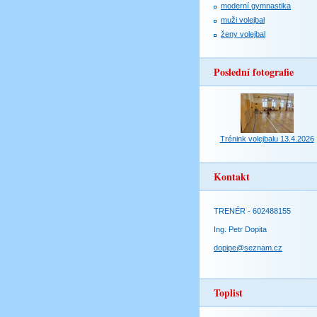
moderní gymnastika
muži volejbal
ženy volejbal
Poslední fotografie
Trénink volejbalu 13.4.2026
Kontakt
TRENÉR - 602488155
Ing. Petr Dopita
dopipe@seznam.cz
Toplist