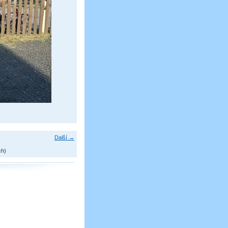
Další →
ch)