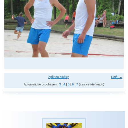
Zpět do složky
Další →
Automatické procházení:
3
|
4
|
5
|
6
|
7
(čas ve vteřinách)