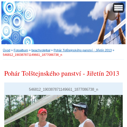
Úvod
»
Fotoalbum
»
beachvolejbal
»
Pohár Tolštejnského panství - Jiřetín 2013
»
546812_190387871149661_1877086738_n
Pohár Tolštejnského panství - Jiřetín 2013
546812_190387871149661_1877086738_n