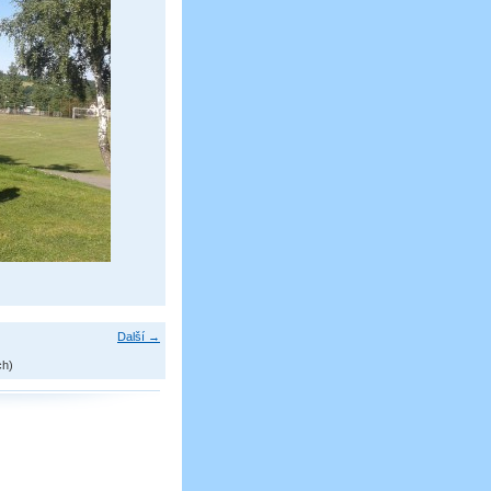
Další →
ch)