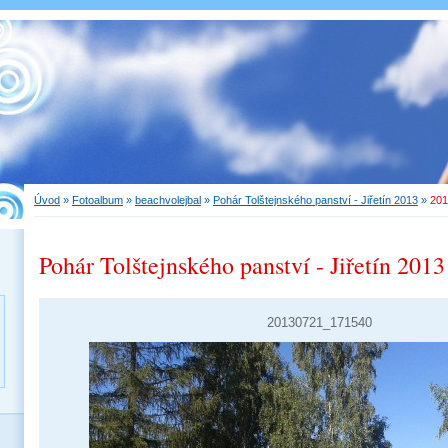
Úvod
»
Fotoalbum
»
beachvolejbal
»
Pohár Tolštejnského panství - Jiřetín 2013
»
201
Pohár Tolštejnského panství - Jiřetín 2013
20130721_171540