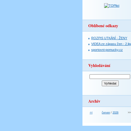
Oblíbené odkazy
ROZPIS UTKÁNÍ - ŽENY
VIDEA ze zápasu žen - 2.lig
sportovni-pomucky.cz
Vyhledávání
Archiv
<<
červen
/
2026
>>