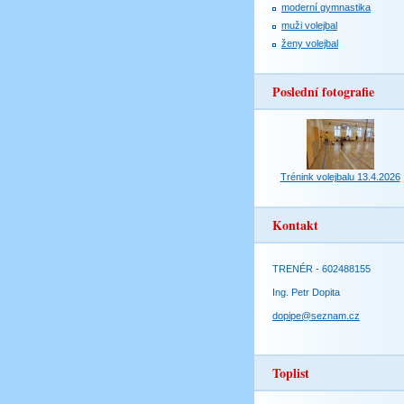
moderní gymnastika
muži volejbal
ženy volejbal
Poslední fotografie
Trénink volejbalu 13.4.2026
Kontakt
TRENÉR - 602488155
Ing. Petr Dopita
dopipe@seznam.cz
Toplist