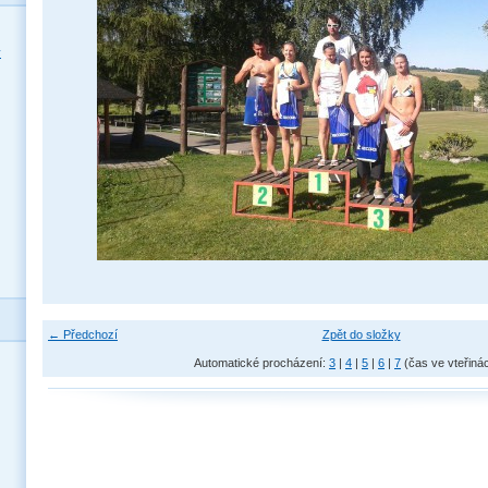
y
← Předchozí
Zpět do složky
Automatické procházení:
3
|
4
|
5
|
6
|
7
(čas ve vteřiná