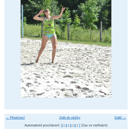
← Předchozí
Zpět do složky
Další →
Automatické procházení:
3
|
4
|
5
|
6
|
7
(čas ve vteřinách)