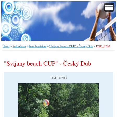
Úvod
»
Fotoalbum
»
beachvolejbal
»
"Svijany beach CUP" - Český Dub
»
DSC_8780
"Svijany beach CUP" - Český Dub
DSC_8780