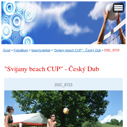
Úvod
»
Fotoalbum
»
beachvolejbal
»
"Svijany beach CUP" - Český Dub
»
DSC_8723
"Svijany beach CUP" - Český Dub
DSC_8723