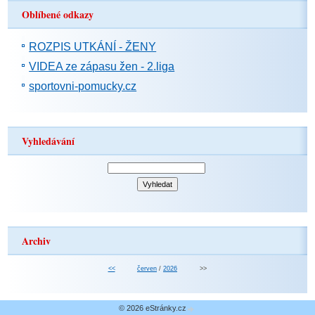
Oblíbené odkazy
ROZPIS UTKÁNÍ - ŽENY
VIDEA ze zápasu žen - 2.liga
sportovni-pomucky.cz
Vyhledávání
Archiv
<<
červen
/
2026
>>
© 2026 eStránky.cz