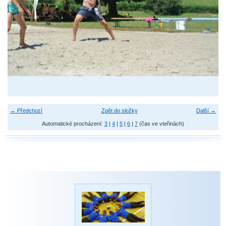
← Předchozí
Zpět do složky
Další →
Automatické procházení:
3
|
4
|
5
|
6
|
7
(čas ve vteřinách)