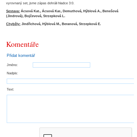
vyrovnaný set, jsme zápas dohráli hladce 3:0.
Sestava:
Ácsová Kat., Ácsová Kar., Demuthová, Hýblová A., Benešová
(Jindrová), Bojčevová, Strzepková L.
Chyběly:
Jindřichová, Hýblová M., Beranová, Strzepková E.
Komentáře
Přidat komentář
Jméno:
Nadpis:
Text: