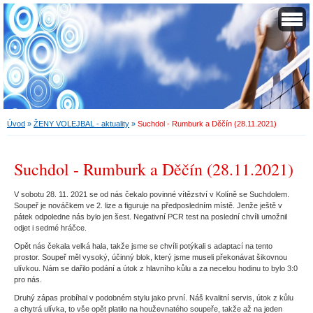
Úvod
»
ŽENY VOLEJBAL - aktuality
»
Suchdol - Rumburk a Děčín (28.11.2021)
Suchdol - Rumburk a Děčín (28.11.2021)
V sobotu 28. 11. 2021 se od nás čekalo povinné vítězství v Kolíně se Suchdolem.
Soupeř je nováčkem ve 2. lize a figuruje na předposledním místě. Jenže ještě v
pátek odpoledne nás bylo jen šest. Negativní PCR test na poslední chvíli umožnil
odjet i sedmé hráčce.
Opět nás čekala velká hala, takže jsme se chvíli potýkali s adaptací na tento
prostor. Soupeř měl vysoký, účinný blok, který jsme museli překonávat šikovnou
ulívkou. Nám se dařilo podání a útok z hlavního kůlu a za necelou hodinu to bylo 3:0
pro nás.
Druhý zápas probíhal v podobném stylu jako první. Náš kvalitní servis, útok z kůlu
a chytrá ulívka, to vše opět platilo na houževnatého soupeře, takže až na jeden