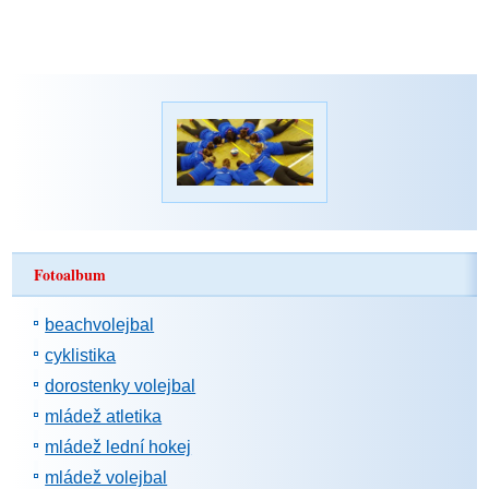
Fotoalbum
beachvolejbal
cyklistika
dorostenky volejbal
mládež atletika
mládež lední hokej
mládež volejbal