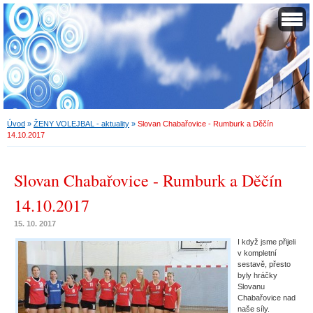
Úvod
»
ŽENY VOLEJBAL - aktuality
»
Slovan Chabařovice - Rumburk a Děčín
14.10.2017
Slovan Chabařovice - Rumburk a Děčín
14.10.2017
15. 10. 2017
I když jsme přijeli
v kompletní
sestavě, přesto
byly hráčky
Slovanu
Chabařovice nad
naše síly.