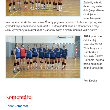
Zatlačily nás do
defenzívy velmi
dobrým podáním,
čímž jsme
nemohli využít
našeho smečařského potenciálu. Špatný příjem nás provázel oběma zápasy, takže
výsledek byl jednoznačně dvakrát 3:0. Nutno podotknout, že Chabařovice mají
velmi vyrovnaný a kvalitní kádr a všechny týmy s nimi budou mít velké potíže.
Příští týden nás
čeká volný
víkend a 28. 10.
2017 hrajeme v
Rumburku s
TJ Sokol Žižkov.
Doufáme, že nás
přijde povzbudit
hodně fanoušků.
Petr Dopita
Komentáře
Přidat komentář