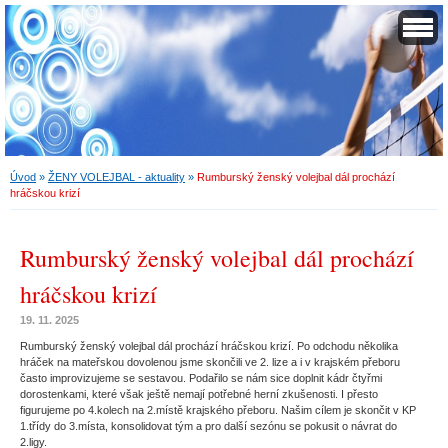
Úvod
»
ŽENY VOLEJBAL - aktuality
»
Rumburský ženský volejbal dál prochází
hráčskou krizí
Rumburský ženský volejbal dál prochází
hráčskou krizí
19. 11. 2025
Rumburský ženský volejbal dál prochází hráčskou krizí. Po odchodu několika
hráček na mateřskou dovolenou jsme skončili ve 2. lize a i v krajském přeboru
často improvizujeme se sestavou. Podařilo se nám sice doplnit kádr čtyřmi
dorostenkami, které však ještě nemají potřebné herní zkušenosti. I přesto
figurujeme po 4.kolech na 2.místě krajského přeboru. Našim cílem je skončit v KP
1.třídy do 3.místa, konsolidovat tým a pro další sezónu se pokusit o návrat do
2.ligy.