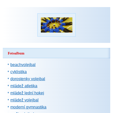
Fotoalbum
beachvolejbal
cyklistika
dorostenky volejbal
mládež atletika
mládež lední hokej
mládež volejbal
moderní gymnastika