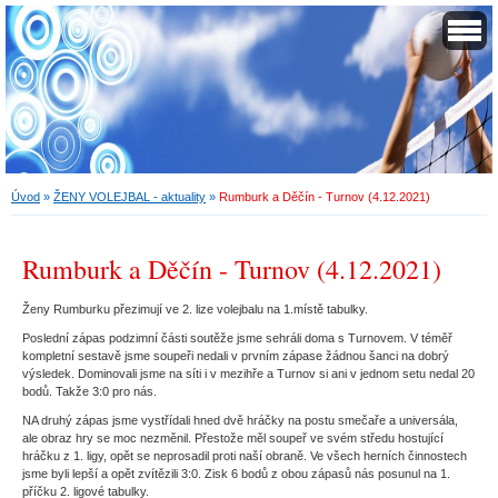
Úvod
»
ŽENY VOLEJBAL - aktuality
»
Rumburk a Děčín - Turnov (4.12.2021)
Rumburk a Děčín - Turnov (4.12.2021)
Ženy Rumburku přezimují ve 2. lize volejbalu na 1.místě tabulky.
Poslední zápas podzimní části soutěže jsme sehráli doma s Turnovem. V téměř
kompletní sestavě jsme soupeři nedali v prvním zápase žádnou šanci na dobrý
výsledek. Dominovali jsme na síti i v mezihře a Turnov si ani v jednom setu nedal 20
bodů. Takže 3:0 pro nás.
NA druhý zápas jsme vystřídali hned dvě hráčky na postu smečaře a universála,
ale obraz hry se moc nezměnil. Přestože měl soupeř ve svém středu hostující
hráčku z 1. ligy, opět se neprosadil proti naší obraně. Ve všech herních činnostech
jsme byli lepší a opět zvítězili 3:0. Zisk 6 bodů z obou zápasů nás posunul na 1.
příčku 2. ligové tabulky.