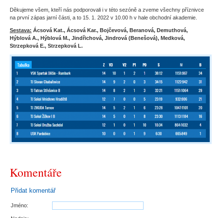
Děkujeme všem, kteří nás podporovali i v této sezóně a zveme všechny příznivce
na první zápas jarní části, a to 15. 1. 2022 v 10.00 h v hale obchodní akademie.
Sestava:
Ácsová Kat., Ácsová Kar., Bojčevová, Beranová, Demuthová,
Hýblová A., Hýblová M., Jindřichová, Jindrová (Benešová), Medková,
Strzepková E., Strzepková L.
Komentáře
Přidat komentář
Jméno: