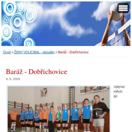
Úvod
»
ŽENY VOLEJBAL - aktuality
»
Baráž - Dobřichovice
Baráž - Dobřichovice
8. 6. 2009
Uplynul
měsíc
po