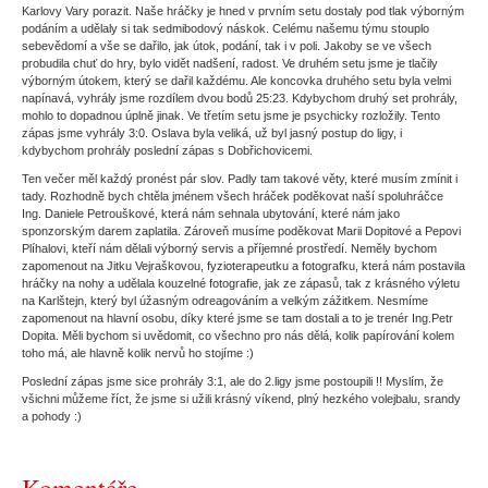
Karlovy Vary porazit. Naše hráčky je hned v prvním setu dostaly pod tlak výborným
podáním a udělaly si tak sedmibodový náskok. Celému našemu týmu stouplo
sebevědomí a vše se dařilo, jak útok, podání, tak i v poli. Jakoby se ve všech
probudila chuť do hry, bylo vidět nadšení, radost. Ve druhém setu jsme je tlačily
výborným útokem, který se dařil každému. Ale koncovka druhého setu byla velmi
napínavá, vyhrály jsme rozdílem dvou bodů 25:23. Kdybychom druhý set prohrály,
mohlo to dopadnou úplně jinak. Ve třetím setu jsme je psychicky rozložily. Tento
zápas jsme vyhrály 3:0. Oslava byla veliká, už byl jasný postup do ligy, i
kdybychom prohrály poslední zápas s Dobřichovicemi.
Ten večer měl každý pronést pár slov. Padly tam takové věty, které musím zmínit i
tady. Rozhodně bych chtěla jménem všech hráček poděkovat naší spoluhráčce
Ing. Daniele Petrouškové, která nám sehnala ubytování, které nám jako
sponzorským darem zaplatila. Zároveň musíme poděkovat Marii Dopitové a Pepovi
Plíhalovi, kteří nám dělali výborný servis a příjemné prostředí. Neměly bychom
zapomenout na Jitku Vejraškovou, fyzioterapeutku a fotografku, která nám postavila
hráčky na nohy a udělala kouzelné fotografie, jak ze zápasů, tak z krásného výletu
na Karlštejn, který byl úžasným odreagováním a velkým zážitkem. Nesmíme
zapomenout na hlavní osobu, díky které jsme se tam dostali a to je trenér Ing.Petr
Dopita. Měli bychom si uvědomit, co všechno pro nás dělá, kolik papírování kolem
toho má, ale hlavně kolik nervů ho stojíme :)
Poslední zápas jsme sice prohrály 3:1, ale do 2.ligy jsme postoupili !! Myslím, že
všichni můžeme říct, že jsme si užili krásný víkend, plný hezkého volejbalu, srandy
a pohody :)