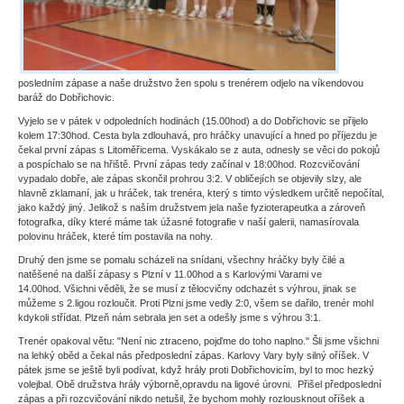
posledním zápase a naše družstvo žen spolu s trenérem odjelo na víkendovou
baráž do Dobřichovic.
Vyjelo se v pátek v odpoledních hodinách (15.00hod) a do Dobřichovic se přijelo
kolem 17:30hod. Cesta byla zdlouhavá, pro hráčky unavující a hned po příjezdu je
čekal první zápas s Litoměřicema. Vyskákalo se z auta, odnesly se věci do pokojů
a pospíchalo se na hřiště. První zápas tedy začínal v 18:00hod. Rozcvičování
vypadalo dobře, ale zápas skončil prohrou 3:2. V obličejích se objevily slzy, ale
hlavně zklamaní, jak u hráček, tak trenéra, který s timto výsledkem určitě nepočítal,
jako každý jiný. Jelikož s naším družstvem jela naše fyzioterapeutka a zároveň
fotografka, díky které máme tak úžasné fotografie v naší galerii, namasírovala
polovinu hráček, které tím postavila na nohy.
Druhý den jsme se pomalu scházeli na snídani, všechny hráčky byly čilé a
natěšené na další zápasy s Plzní v 11.00hod a s Karlovými Varami ve
14.00hod. Všichni věděli, že se musí z tělocvičny odchazét s výhrou, jinak se
můžeme s 2.ligou rozloučit. Proti Plzni jsme vedly 2:0, všem se dařilo, trenér mohl
kdykoli střídat. Plzeň nám sebrala jen set a odešly jsme s výhrou 3:1.
Trenér opakoval větu: "Není nic ztraceno, pojďme do toho naplno." Šli jsme všichni
na lehký oběd a čekal nás předposlední zápas. Karlovy Vary byly silný oříšek. V
pátek jsme se ještě byli podívat, když hrály proti Dobřichovicím, byl to moc hezký
volejbal. Obě družstva hrály výborně,opravdu na ligové úrovni. Přišel předposlední
zápas a při rozcvičování nikdo netušil, že bychom mohly rozlousknout oříšek a