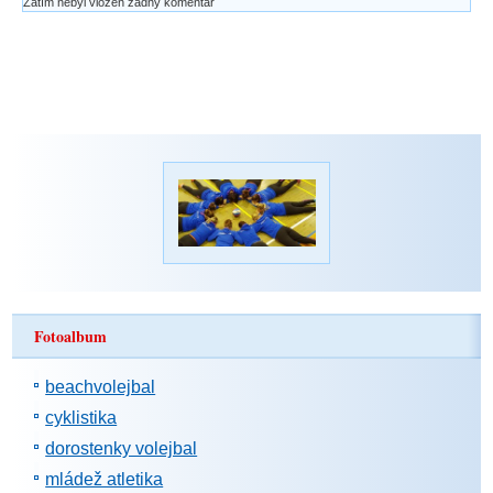
Zatím nebyl vložen žádný komentář
Fotoalbum
beachvolejbal
cyklistika
dorostenky volejbal
mládež atletika