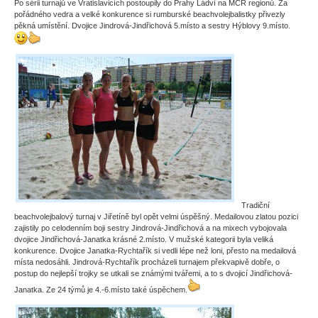
Po sérii turnajů ve Vratislavicích postoupily do Prahy Ládví na MČR regionů. Za
pořádného vedra a velké konkurence si rumburské beachvolejbalistky přivezly
pěkná umístění. Dvojice Jindrová-Jindřichová 5.místo a sestry Hýblovy 9.místo.
Tradiční
beachvolejbalový turnaj v Jiřetíně byl opět velmi úspěšný. Medailovou zlatou pozici
zajistily po celodenním boji sestry Jindrová-Jindřichová a na mixech vybojovala
dvojice Jindřichová-Janatka krásné 2.místo. V mužské kategorii byla veliká
konkurence. Dvojice Janatka-Rychtařík si vedli lépe než loni, přesto na medailová
místa nedosáhli. Jindrová-Rychtařík procházeli turnajem překvapivě dobře, o
postup do nejlepší trojky se utkali se známými tvářemi, a to s dvojicí Jindřichová-
Janatka. Ze 24 týmů je 4.-6.místo také úspěchem.