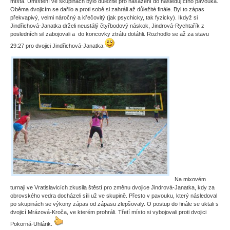
místa. Umístění ve skupinách bylo důležité pro nasazení do následujícího pavouka.
Oběma dvojicím se dařilo a proti sobě si zahráli až důležité finále. Byl to zápas
překvapivý, velmi náročný a křečovitý (jak psychicky, tak fyzicky). Ikdyž si
Jindřichová-Janatka drželi neustálý čtyřbodový náskok, Jindrová-Rychtařík z
posledních sil zabojovali a do koncovky ztrátu dotáhli. Rozhodlo se až za stavu
29:27 pro dvojici Jindřichová-Janatka.
Na mixovém
turnaji ve Vratislavicích zkusila štěstí pro změnu dvojice Jindrová-Janatka, kdy za
obrovského vedra docházeli síli už ve skupině. Přesto v pavouku, který následoval
po skupinách se výkony zápas od zápasu zlepšovaly. O postup do finále se uktali s
dvojicí Mrázová-Kroča, ve kterém prohráli. Třetí místo si vybojovali proti dvojici
Pokorná-Uhlárik.