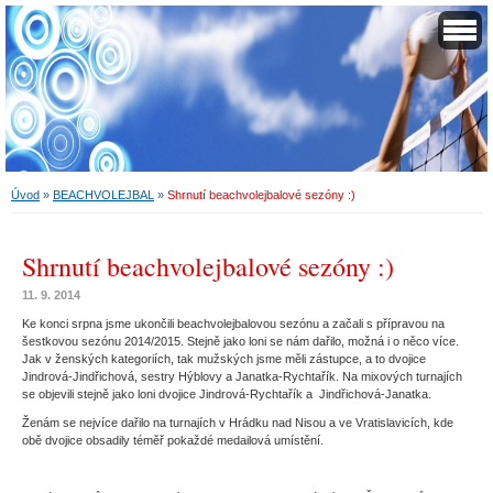
Úvod
»
BEACHVOLEJBAL
»
Shrnutí beachvolejbalové sezóny :)
Shrnutí beachvolejbalové sezóny :)
11. 9. 2014
Ke konci srpna jsme ukončili beachvolejbalovou sezónu a začali s přípravou na
šestkovou sezónu 2014/2015. Stejně jako loni se nám dařilo, možná i o něco více.
Jak v ženských kategoriích, tak mužských jsme měli zástupce, a to dvojice
Jindrová-Jindřichová, sestry Hýblovy a Janatka-Rychtařík. Na mixových turnajích
se objevili stejně jako loni dvojice Jindrová-Rychtařík a Jindřichová-Janatka.
Ženám se nejvíce dařilo na turnajích v Hrádku nad Nisou a ve Vratislavicích, kde
obě dvojice obsadily téměř pokaždé medailová umístění.