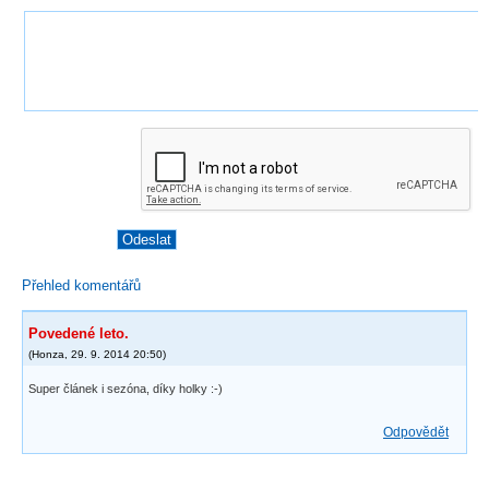
Přehled komentářů
Povedené leto.
(
Honza
,
29. 9. 2014
20:50
)
Super článek i sezóna, díky holky :-)
Odpovědět