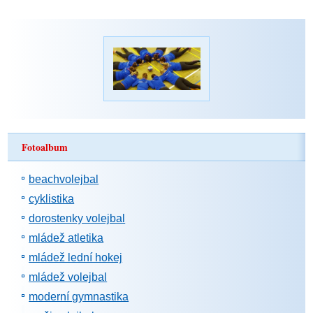
Fotoalbum
beachvolejbal
cyklistika
dorostenky volejbal
mládež atletika
mládež lední hokej
mládež volejbal
moderní gymnastika