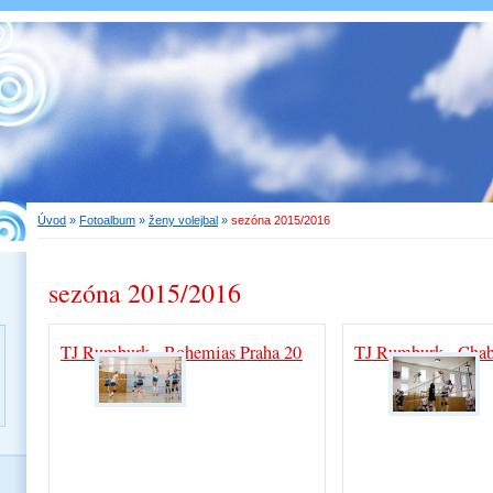
Úvod
»
Fotoalbum
»
ženy volejbal
»
sezóna 2015/2016
sezóna 2015/2016
TJ Rumburk - Bohemias Praha 20.2.2016
TJ Rumburk - Chab