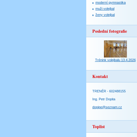
moderní gymnastika
muži volejbal
ženy volejbal
Poslední fotografie
Trénink volejbalu 13.4.2026
Kontakt
TRENÉR - 602488155
Ing. Petr Dopita
dopipe@seznam.cz
Toplist