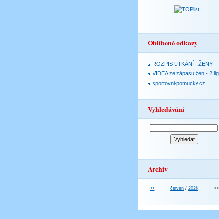
Oblíbené odkazy
ROZPIS UTKÁNÍ - ŽENY
VIDEA ze zápasu žen - 2.lig
sportovni-pomucky.cz
Vyhledávání
Archiv
<<
červen
/
2026
>>