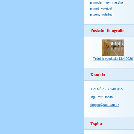
moderní gymnastika
muži volejbal
ženy volejbal
Poslední fotografie
Trénink volejbalu 13.4.2026
Kontakt
TRENÉR - 602488155
Ing. Petr Dopita
dopipe@seznam.cz
Toplist