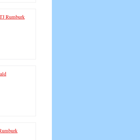
- TJ Rumburk
ald
 Rumburk