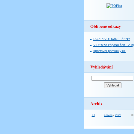
Oblíbené odkazy
ROZPIS UTKÁNÍ - ŽENY
VIDEA ze zápasu žen - 2.lig
sportovni-pomucky.cz
Vyhledávání
Archiv
<<
červen
/
2026
>>