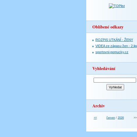
Oblíbené odkazy
ROZPIS UTKÁNÍ - ŽENY
VIDEA ze zápasu žen - 2.lig
sportovni-pomucky.cz
Vyhledávání
Archiv
<<
červen
/
2026
>>