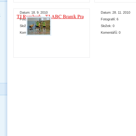
Datum:
18. 9. 2010
Datum:
28. 11. 2010
y
TJ Rumburk - TJ ABC Braník Praha
Fotografií:
7
Fotografií:
6
Složek:
0
Složek:
0
Komentářů:
0
Komentářů:
0
Datum:
19. 1. 2010
Fotografií:
6
Složek:
0
Komentářů:
0