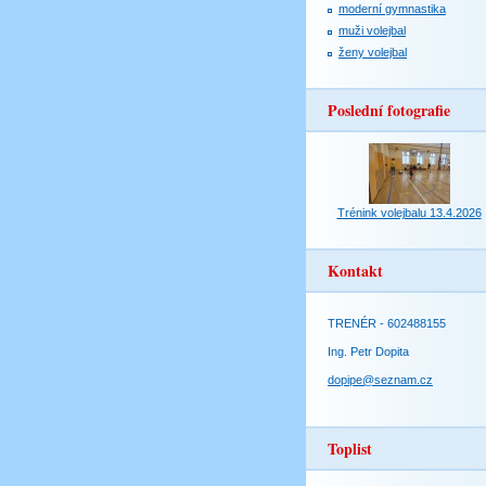
moderní gymnastika
muži volejbal
ženy volejbal
Poslední fotografie
Trénink volejbalu 13.4.2026
Kontakt
TRENÉR - 602488155
Ing. Petr Dopita
dopipe@seznam.cz
Toplist