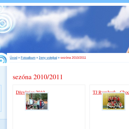
Úvod
»
Fotoalbum
»
ženy volejbal
»
sezóna 2010/2011
sezóna 2010/2011
Dřevěnice 2010
TJ Rumburk - Cho