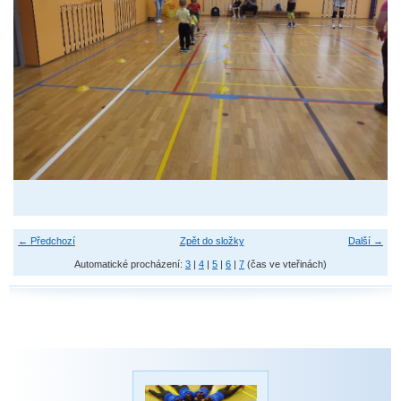
← Předchozí
Zpět do složky
Další →
Automatické procházení:
3
|
4
|
5
|
6
|
7
(čas ve vteřinách)