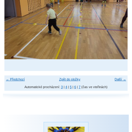
← Předchozí
Zpět do složky
Další →
Automatické procházení:
3
|
4
|
5
|
6
|
7
(čas ve vteřinách)