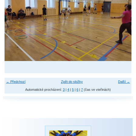
← Předchozí
Zpět do složky
Další →
Automatické procházení:
3
|
4
|
5
|
6
|
7
(čas ve vteřinách)