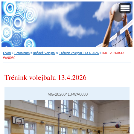
Úvod
»
Fotoalbum
»
mládež volejbal
»
Trénink volejbalu 13.4.2026
»
IMG-20260413-
WA0030
Trénink volejbalu 13.4.2026
IMG-20260413-WA0030