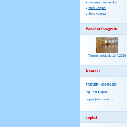
moderní gymnastika
muži volejbal
ženy volejbal
Poslední fotografie
Trénink volejbalu 13.4.2026
Kontakt
TRENÉR - 602488155
Ing. Petr Dopita
dopipe@seznam.cz
Toplist