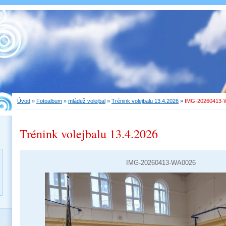
Úvod
»
Fotoalbum
»
mládež volejbal
»
Trénink volejbalu 13.4.2026
»
IMG-20260413-
Trénink volejbalu 13.4.2026
IMG-20260413-WA0026