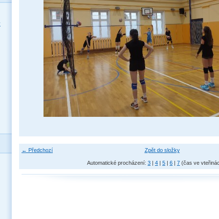
y
← Předchozí
Zpět do složky
Automatické procházení:
3
|
4
|
5
|
6
|
7
(čas ve vteřiná