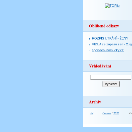
Oblíbené odkazy
ROZPIS UTKÁNÍ - ŽENY
VIDEA ze zápasu žen - 2.lig
sportovni-pomucky.cz
Vyhledávání
Archiv
<<
červen
/
2026
>>