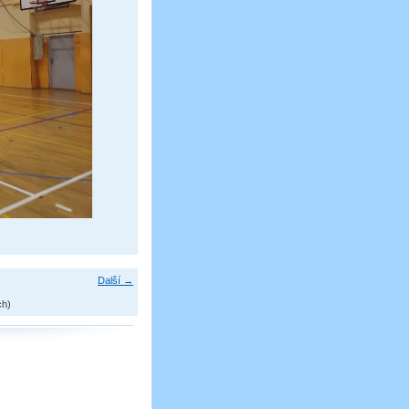
Další →
ch)