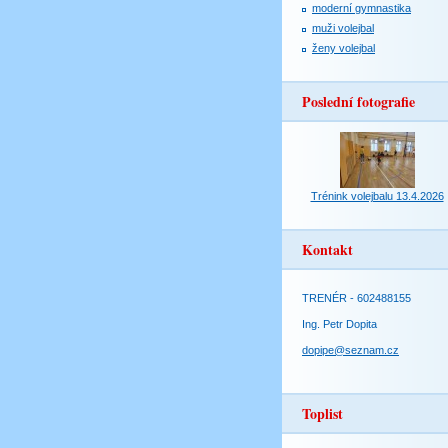
moderní gymnastika
muži volejbal
ženy volejbal
Poslední fotografie
Trénink volejbalu 13.4.2026
Kontakt
TRENÉR - 602488155
Ing. Petr Dopita
dopipe@seznam.cz
Toplist