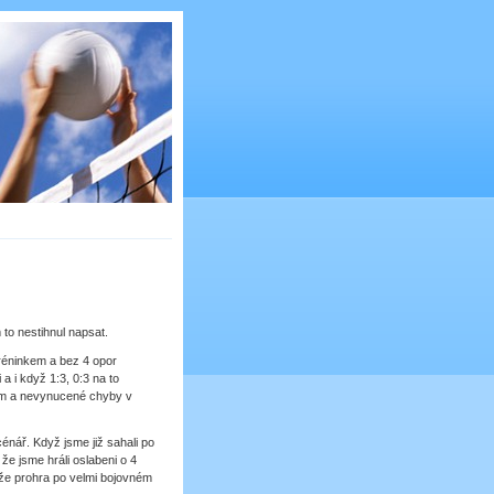
o nestihnul napsat.
tréninkem a bez 4 opor
a i když 1:3, 0:3 na to
íjem a nevynucené chyby v
énář. Když jsme již sahali po
že jsme hráli oslabeni o 4
že prohra po velmi bojovném