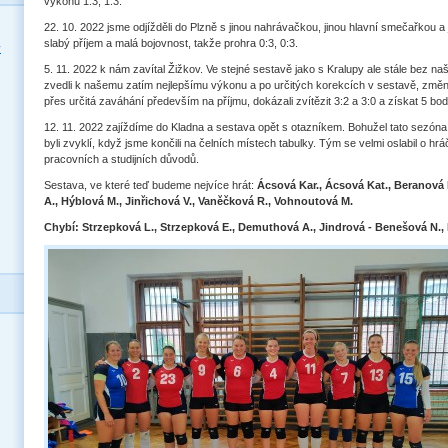
výkonu 1:3, 1:3.
22. 10. 2022 jsme odjížděli do Plzně s jinou nahrávačkou, jinou hlavní smečařkou a
slabý příjem a malá bojovnost, takže prohra 0:3, 0:3.
y
5. 11. 2022 k nám zavítal Žižkov. Ve stejné sestavě jako s Kralupy ale stále bez n
zvedli k našemu zatím nejlepšímu výkonu a po určitých korekcích v sestavě, změn
přes určitá zaváhání především na příjmu, dokázali zvítězit 3:2 a 3:0 a získat 5 bod
12. 11. 2022 zajíždíme do Kladna a sestava opět s otazníkem. Bohužel tato sezóna
byli zvyklí, když jsme končili na čelních místech tabulky. Tým se velmi oslabil o hr
pracovních a studijních důvodů.
Sestava, ve které teď budeme nejvíce hrát:
Ácsová Kar., Ácsová Kat., Beranová 
A., Hýblová M., Jinřichová V., Vaněčková R., Vohnoutová M.
Chybí: Strzepková L., Strzepková E., Demuthová A., Jindrová - Benešová N.,