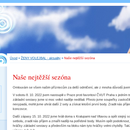
Úvod
»
ŽENY VOLEJBAL - aktuality
»
Naše nejtěžší sezóna
Naše nejtěžší sezóna
Omlouvám se všem našim příznivcům za delší odmlčení, ale z mnoha důvodů jsem t
V sobotu 8. 10. 2022 jsem nastoupili v Praze proti favoritovi ČVUT Praha s jedním 
základní sestavy jsme si moc velké naděje nedělali. Přesto jsme soupeřky zaskočili 
nevypadá, mohli jsme uhrát další 2 sety a získat letošní první body. Zradil nás př
koncovce.
Další zápasy 15. 10. 2022 jsme hráli doma s Kralupami nad Vltavou a opět stejný sc
setbolu, zradil nás příjem a zmařil naději na potřebné body. Musím opět podotknout, 
hráčky základní sestavy a především na bloku nám tyto hráčky velmi chyběly. Tak