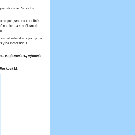
 jiným liberem. Nesouhra,
ašich opor, jsme se konečně
ě na bloku a smeči jsme i
ů.
 asi nebude taková jako jsme
áčky na mateřské, z
M., Bojčevová N., Hýblová
 Rašková M.