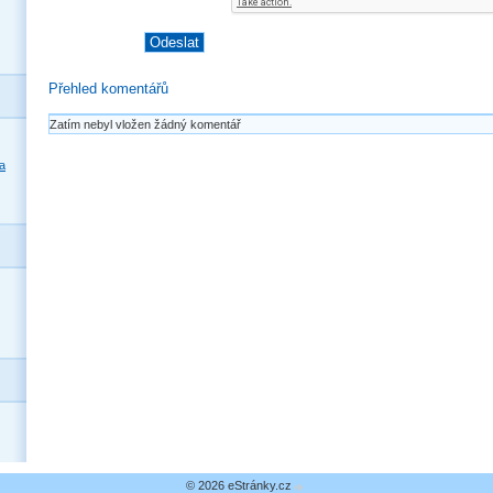
Přehled komentářů
Zatím nebyl vložen žádný komentář
a
© 2026 eStránky.cz