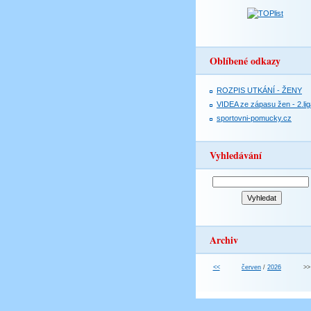
Oblíbené odkazy
ROZPIS UTKÁNÍ - ŽENY
VIDEA ze zápasu žen - 2.lig
sportovni-pomucky.cz
Vyhledávání
Archiv
<<
červen
/
2026
>>